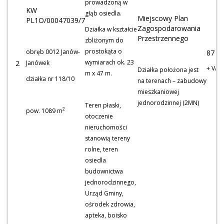
prowadzoną w
KW
głąb osiedla.
Miejscowy Plan
PL1O/00047039/7
Zagospodarowania
Działka w kształcie
Przestrzennego
zbliżonym do
prostokąta o
obręb 0012 Janów-
87 1
wymiarach ok. 23
2
Janówek
+ VAT
Działka położona jest
m x 47 m.
działka nr 118/10
na terenach – zabudowy
mieszkaniowej
jednorodzinnej (2MN)
Teren płaski,
2
pow. 1089 m
otoczenie
nieruchomości
stanowią tereny
rolne, teren
osiedla
budownictwa
jednorodzinnego,
Urząd Gminy,
ośrodek zdrowia,
apteka, boisko