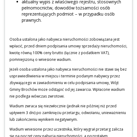
aktualny wypis z właściwego rejestru, stosownych
pełnomocnictw, dowodów tożsamości osób
reprezentujących podmiot – w przypadku osób
prawnych.
Osoba ustalona jako nabywca nieruchomości zobowiązana jest
wpłacić, przed dniem podpisania umowy sprzedaży nieruchomości,
kwotę równą 100% ceny brutto (łącznie z podatkiem VAT),
pomniejszoną o wniesione wadium.
Jeżeli osoba ustalona jako nabywca nieruchomości nie stawi się bez
usprawiedliwienia w miejscu i terminie podanym nabywcy przez
zbywającego w zawiadomieniu w celu podpisania umowy, Wójt
Gminy Brochów może odstąpić od jej zawarcia. Wpłacone wadium
nie podlega wówczas zwrotowi.
Wadium zwraca się niezwłocznie (jednak nie później niż przed
upływem 3 dni) po zamknięciu przetargu, odwołaniu, unieważnieniu
lub zakończeniu wynikiem negatywnym.
Wadium wniesione przez uczestnika, który wygrał przetarg zalicza
się na poczet ceny nabycia nieruchomości, a pozostałym