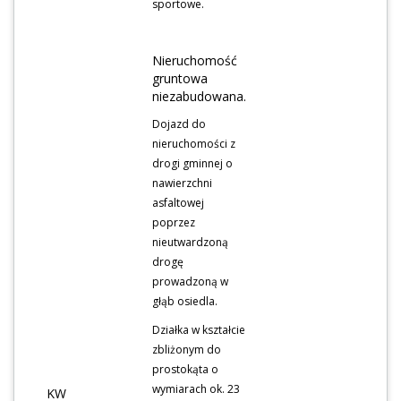
sportowe.
Nieruchomość
gruntowa
niezabudowana.
Dojazd do
nieruchomości z
drogi gminnej o
nawierzchni
asfaltowej
poprzez
nieutwardzoną
drogę
prowadzoną w
głąb osiedla.
Działka w kształcie
zbliżonym do
prostokąta o
wymiarach ok. 23
KW