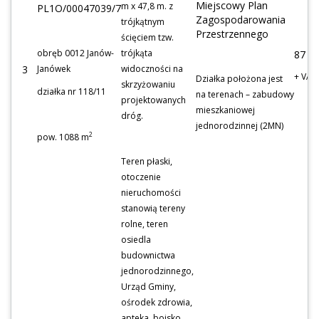
Miejscowy Plan
m x 47,8 m. z
PL1O/00047039/7
Zagospodarowania
trójkątnym
Przestrzennego
ścięciem tzw.
obręb 0012 Janów-
trójkąta
87 0
3
Janówek
widoczności na
+ VAT
Działka położona jest
skrzyżowaniu
działka nr 118/11
na terenach – zabudowy
projektowanych
mieszkaniowej
dróg.
jednorodzinnej (2MN)
2
pow. 1088 m
Teren płaski,
otoczenie
nieruchomości
stanowią tereny
rolne, teren
osiedla
budownictwa
jednorodzinnego,
Urząd Gminy,
ośrodek zdrowia,
apteka, boisko