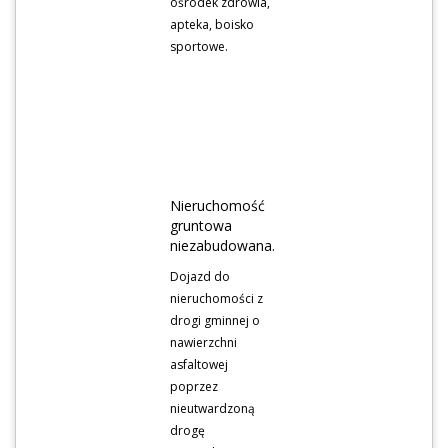
ośrodek zdrowia,
apteka, boisko
sportowe.
Nieruchomość
gruntowa
niezabudowana.
Dojazd do
nieruchomości z
drogi gminnej o
nawierzchni
asfaltowej
poprzez
nieutwardzoną
drogę