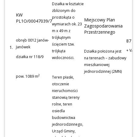
Działka w kształcie
zbliżonym do
KW
prostokąta o
Miejscowy Plan
PL1O/00047039/7
wymiarach ok. 23
Zagospodarowania
m x 49 m z
Przestrzennego
trójkątnym
obręb 0012 Janów-
87 1
ścięciem tzw.
1.
Janówek
+ VAT
trójkąta
Działka położona jest
działka nr 118/9
widoczności.
na terenach – zabudowy
mieszkaniowej
jednorodzinnej (2MN)
2
pow. 1089 m
Teren płaski,
otoczenie
nieruchomości
stanowią tereny
rolne, teren
osiedla
budownictwa
jednorodzinnego,
Urząd Gminy,