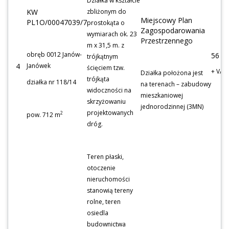
Działka w kształcie
KW
zbliżonym do
Miejscowy Plan
PL1O/00047039/7
prostokąta o
Zagospodarowania
wymiarach ok. 23
Przestrzennego
m x 31,5 m. z
obręb 0012 Janów-
56 9
trójkątnym
4
Janówek
ścięciem tzw.
+ VAT
Działka położona jest
trójkąta
działka nr 118/14
na terenach – zabudowy
widoczności na
mieszkaniowej
skrzyżowaniu
jednorodzinnej (3MN)
projektowanych
2
pow. 712 m
dróg.
Teren płaski,
otoczenie
nieruchomości
stanowią tereny
rolne, teren
osiedla
budownictwa