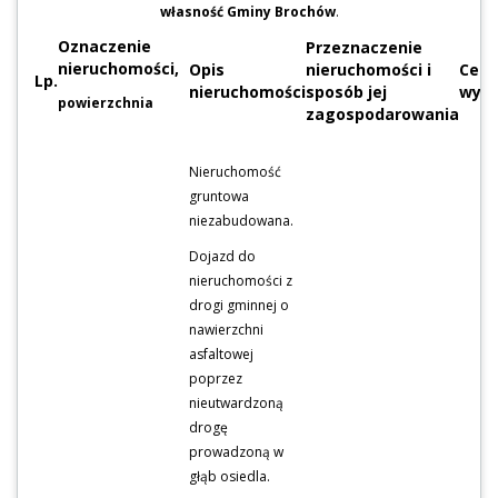
własność Gminy Brochów
.
Oznaczenie
Przeznaczenie
nieruchomości,
Opis
nieruchomości i
Cen
Lp.
nieruchomości
sposób jej
wyw
powierzchnia
zagospodarowania
Nieruchomość
gruntowa
niezabudowana.
Dojazd do
nieruchomości z
drogi gminnej o
nawierzchni
asfaltowej
poprzez
nieutwardzoną
drogę
prowadzoną w
głąb osiedla.