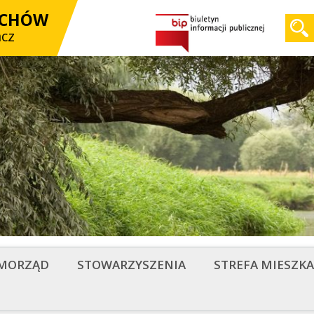
OCHÓW
acz
MORZĄD
STOWARZYSZENIA
STREFA MIESZK